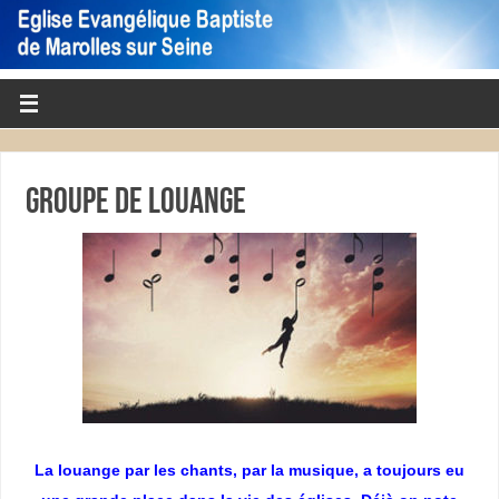
Groupe de louange
La louange par les chants, par la musique, a toujours eu