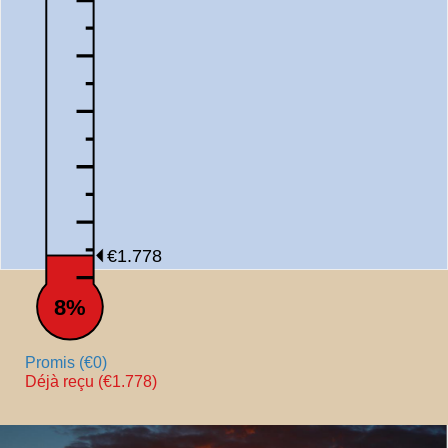
€1.778
8%
Promis (€0)
Déjà reçu (€1.778)