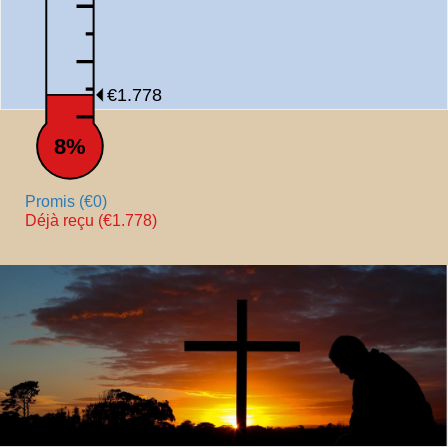
€1.778
8%
Promis (€0)
Déjà reçu (€1.778)