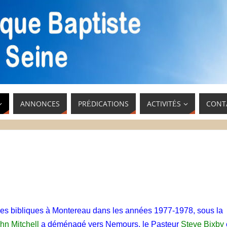
ANNONCES
PRÉDICATIONS
ACTIVITÉS
CONT
tudes bibliques à Montereau dans les années 1977-1978, sous la
hn Mitchell
a déménagé vers Nemours, le Pasteur
Steve Bixby