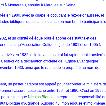
bord à Montereau, ensuite à Marolles sur Seine.
minée en 1980, avec la chapelle occupant le rez-de-chaussée, et
’études bibliques dans sa croissance en nombre de participants 
.
982, et un comité délégué pour élaborer des statuts et des
er en tant qu’Association Cultuelle ( loi de 1901 et de 1905 ).
t arrivés en 1982, et le travail pastoral fut rapidement transféré 
elui-ci vit la déclaration officielle de l’Eglise Evangélique
novembre 1983, ainsi que le rachat de la propriété au nom de
nt, un pasteur adjoint est appelé pour seconder le ministère d
 viennent assurer cette tâche entre 1984 et 1986. C’est en 1998 
pastorat, et que
Nicolas Bianco
entreprend la responsabilité d
nstitut Biblique d’Algrange. Aujourd’hui mon épouse et moi-même