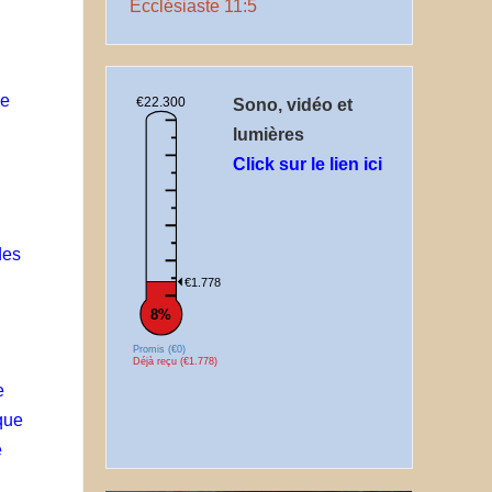
Ecclésiaste 11:5
se
€22.300
Sono, vidéo et
lumières
Click sur le lien ici
des
€1.778
8%
Promis (€0)
Déjà reçu (€1.778)
e
que
e